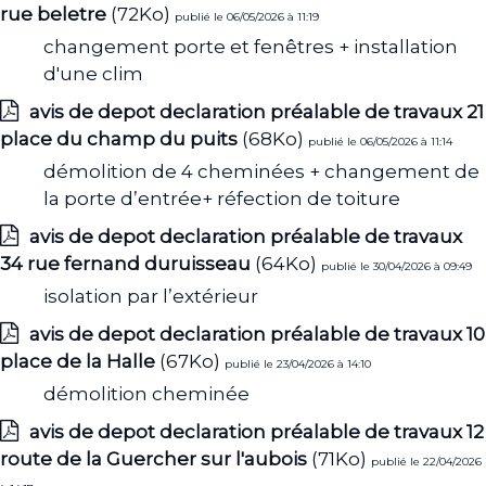
rue beletre
(72Ko)
publié le 06/05/2026 à 11:19
changement porte et fenêtres + installation
d'une clim
avis de depot declaration préalable de travaux 21
place du champ du puits
(68Ko)
publié le 06/05/2026 à 11:14
démolition de 4 cheminées + changement de
la porte d’entrée+ réfection de toiture
avis de depot declaration préalable de travaux
34 rue fernand duruisseau
(64Ko)
publié le 30/04/2026 à 09:49
isolation par l’extérieur
avis de depot declaration préalable de travaux 10
place de la Halle
(67Ko)
publié le 23/04/2026 à 14:10
démolition cheminée
avis de depot declaration préalable de travaux 12
route de la Guercher sur l'aubois
(71Ko)
publié le 22/04/2026