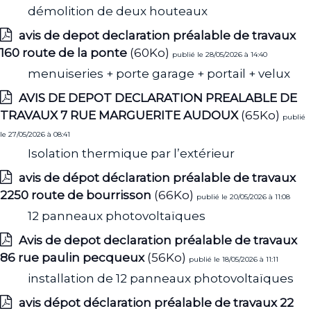
démolition de deux houteaux
avis de depot declaration préalable de travaux
160 route de la ponte
(60Ko)
publié le 28/05/2026 à 14:40
menuiseries + porte garage + portail + velux
AVIS DE DEPOT DECLARATION PREALABLE DE
TRAVAUX 7 RUE MARGUERITE AUDOUX
(65Ko)
publié
le 27/05/2026 à 08:41
Isolation thermique par l’extérieur
avis de dépot déclaration préalable de travaux
2250 route de bourrisson
(66Ko)
publié le 20/05/2026 à 11:08
12 panneaux photovoltaïques
Avis de depot declaration préalable de travaux
86 rue paulin pecqueux
(56Ko)
publié le 18/05/2026 à 11:11
installation de 12 panneaux photovoltaïques
avis dépot déclaration préalable de travaux 22