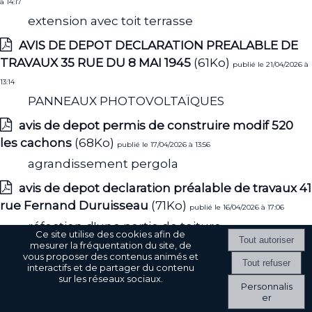
à 14:17
extension avec toit terrasse
AVIS DE DEPOT DECLARATION PREALABLE DE
TRAVAUX 35 RUE DU 8 MAI 1945
(61Ko)
publié le 21/04/2026 à
13:14
PANNEAUX PHOTOVOLTAÏQUES
avis de depot permis de construire modif 520
les cachons
(68Ko)
publié le 17/04/2026 à 13:56
agrandissement pergola
avis de depot declaration préalable de travaux 41
rue Fernand Duruisseau
(71Ko)
publié le 16/04/2026 à 17:06
réfection d'une partie de toiture
Ce site utilise des cookies afin de
mesurer la fréquentation du site, de
avis de depot demande de permis de construire
vous proposer des contenus animés et
395 route du Gué de bourg
(74Ko)
interactifs et de partager du contenu
publié le 16/04/2026 à 17:05
sur les réseaux sociaux.
Personnalis
carport
er