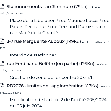
Stationnements - arrêt minute
(79Ko)
publié le
29/07/2026 à 07:56
Place de la Libération / rue Maurice Lucas / rue
Paulin Pecqueux / rue Fernand Duruisseau /
rue Macé de la Charité
3-7 rue Marguerite Audoux
(199Ko)
publié le 03/07/2026 à
13:02
Interdit de stationner
rue Ferdinand Belêtre (en partie)
(126Ko)
publié le
07/05/2026 à 16:01
Création de zone de rencontre 20km/h
RD2076 - limites de l'agglomération
(67Ko)
publié le
31/10/2025 à 10:44
Modification de l’article 2 de l'arrêté 205/2024
du 25 juin 2024