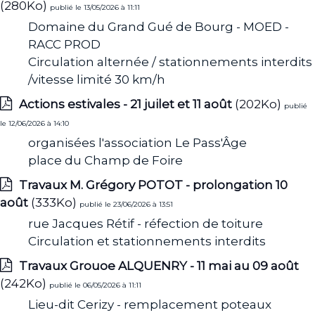
(280Ko)
publié le 13/05/2026 à 11:11
Domaine du Grand Gué de Bourg - MOED -
RACC PROD
Circulation alternée / stationnements interdits
/vitesse limité 30 km/h
Actions estivales - 21 juilet et 11 août
(202Ko)
publié
le 12/06/2026 à 14:10
organisées l'association Le Pass'Âge
place du Champ de Foire
Travaux M. Grégory POTOT - prolongation 10
août
(333Ko)
publié le 23/06/2026 à 13:51
rue Jacques Rétif - réfection de toiture
Circulation et stationnements interdits
Travaux Grouoe ALQUENRY - 11 mai au 09 août
(242Ko)
publié le 06/05/2026 à 11:11
Lieu-dit Cerizy - remplacement poteaux