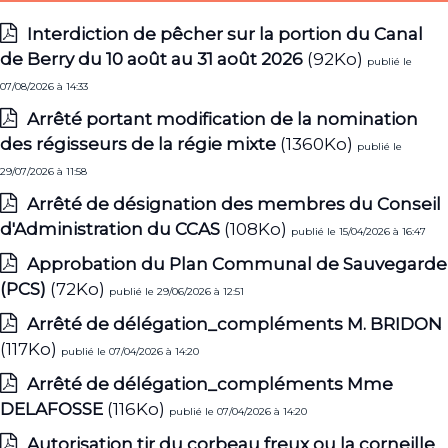
Interdiction de pêcher sur la portion du Canal
de Berry du 10 août au 31 août 2026
(92Ko)
publié le
07/08/2026 à 14:33
Arrêté portant modification de la nomination
des régisseurs de la régie mixte
(1360Ko)
publié le
29/07/2026 à 11:58
Arrêté de désignation des membres du Conseil
d'Administration du CCAS
(108Ko)
publié le 15/04/2026 à 16:47
Approbation du Plan Communal de Sauvegarde
(PCS)
(72Ko)
publié le 29/06/2026 à 12:51
Arrêté de délégation_compléments M. BRIDON
(117Ko)
publié le 07/04/2026 à 14:20
Arrêté de délégation_compléments Mme
DELAFOSSE
(116Ko)
publié le 07/04/2026 à 14:20
Autorisation tir du corbeau freux ou la corneille