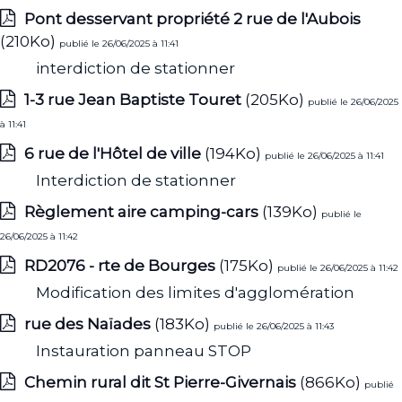
Pont desservant propriété 2 rue de l'Aubois
(210Ko)
publié le 26/06/2025 à 11:41
interdiction de stationner
1-3 rue Jean Baptiste Touret
(205Ko)
publié le 26/06/2025
à 11:41
6 rue de l'Hôtel de ville
(194Ko)
publié le 26/06/2025 à 11:41
Interdiction de stationner
Règlement aire camping-cars
(139Ko)
publié le
26/06/2025 à 11:42
RD2076 - rte de Bourges
(175Ko)
publié le 26/06/2025 à 11:42
Modification des limites d'agglomération
rue des Naïades
(183Ko)
publié le 26/06/2025 à 11:43
Instauration panneau STOP
Chemin rural dit St Pierre-Givernais
(866Ko)
publié