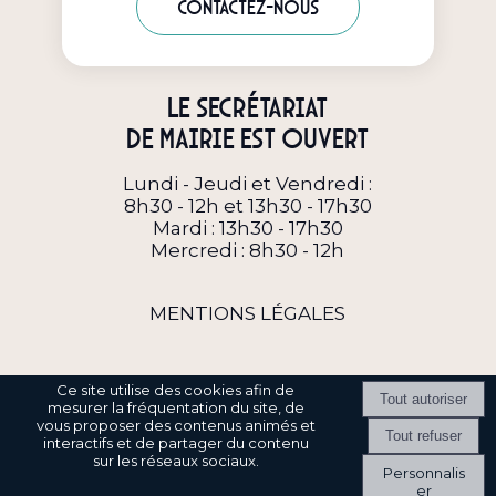
Contactez-nous
Le secrétariat
de Mairie est ouvert
Lundi - Jeudi et Vendredi :
8h30 - 12h et 13h30 - 17h30
Mardi : 13h30 - 17h30
Mercredi : 8h30 - 12h
MENTIONS LÉGALES
Ce site utilise des cookies afin de
mesurer la fréquentation du site, de
vous proposer des contenus animés et
interactifs et de partager du contenu
Site commercialisé par Centre France Solution Pro
-
Création et
sur les réseaux sociaux.
hébergement du site Internet réalisé par Net15
-
Site administrable
Personnalis
CMS propulsé par WebSee
-
Conditions Générales d'Utilisation
-
er
Gérer les cookies