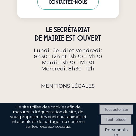
Contactez-nous
Le secrétariat
de Mairie est ouvert
Lundi - Jeudi et Vendredi :
8h30 - 12h et 13h30 - 17h30
Mardi : 13h30 - 17h30
Mercredi : 8h30 - 12h
MENTIONS LÉGALES
Ce site utilise des cookies afin de
mesurer la fréquentation du site, de
vous proposer des contenus animés et
interactifs et de partager du contenu
Site commercialisé par Centre France Solution Pro
-
Création et
sur les réseaux sociaux.
hébergement du site Internet réalisé par Net15
-
Site administrable
Personnalis
CMS propulsé par WebSee
-
Conditions Générales d'Utilisation
-
er
Gérer les cookies