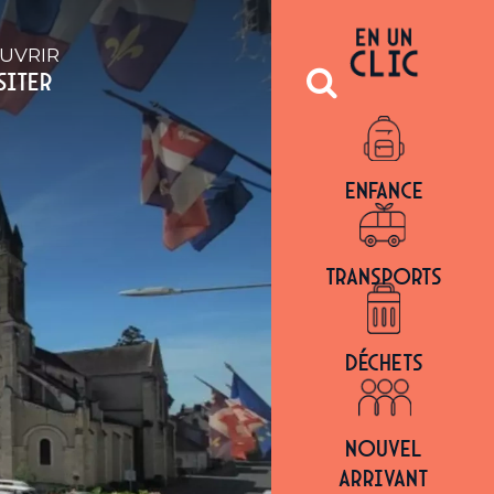
UVRIR
SITER
Enfance
Transports
Déchets
Nouvel
arrivant