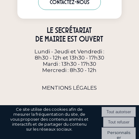
Contactez-nous
Le secrétariat
de Mairie est ouvert
Lundi - Jeudi et Vendredi :
8h30 - 12h et 13h30 - 17h30
Mardi : 13h30 - 17h30
Mercredi : 8h30 - 12h
MENTIONS LÉGALES
Ce site utilise des cookies afin de
mesurer la fréquentation du site, de
vous proposer des contenus animés et
interactifs et de partager du contenu
Site commercialisé par Centre France Solution Pro
-
Création et
sur les réseaux sociaux.
hébergement du site Internet réalisé par Net15
-
Site administrable
Personnalis
CMS propulsé par WebSee
-
Conditions Générales d'Utilisation
-
er
Gérer les cookies