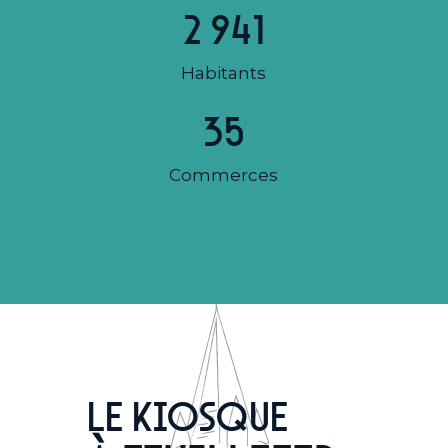
2 941
Habitants
35
Commerces
Le kiosque