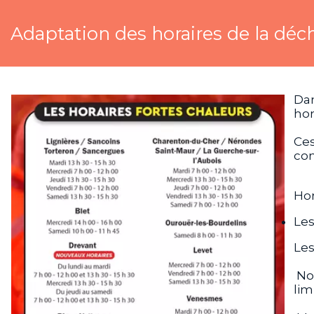
Adaptation des horaires de la déc
Dan
hor
Ces
con
Hor
Les
Les
Nou
lim