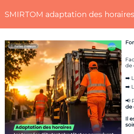
SMIRTOM adaptation des horaires 
For
Fac
de 
➡️ 
➡️ 
📢 
de 
Il 
soi