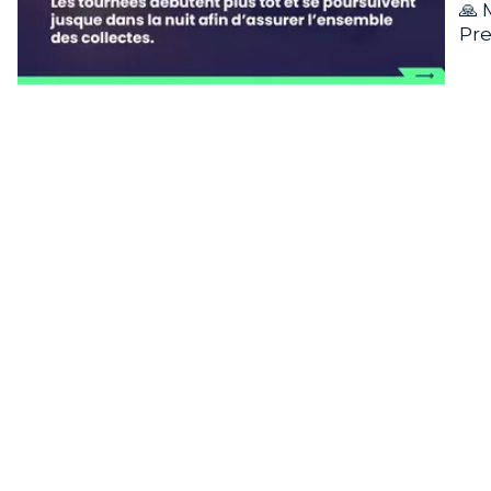
🙏 
Pre